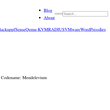
Blog
Search
About
Backup
pfSense
Qemu-KVM
RADIUS
VMware
WordPress
Без
.0 Codename: Mendelevium