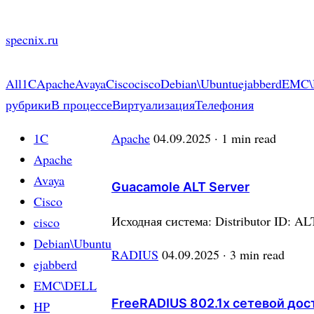
Skip
to
specnix.ru
content
All
1C
Apache
Avaya
Cisco
cisco
Debian\Ubuntu
ejabberd
EMC\
рубрики
В процессе
Виртуализация
Телефония
1C
Apache
04.09.2025
· 1 min read
Apache
Avaya
Guacamole ALT Server
Cisco
Исходная система: Distributor ID: AL
cisco
Debian\Ubuntu
RADIUS
04.09.2025
· 3 min read
ejabberd
EMC\DELL
FreeRADIUS 802.1x сетевой дос
HP