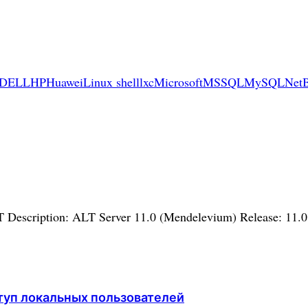
DELL
HP
Huawei
Linux shell
lxc
Microsoft
MSSQL
MySQL
Net
T Description: ALT Server 11.0 (Mendelevium) Release: 11
туп локальных пользователей