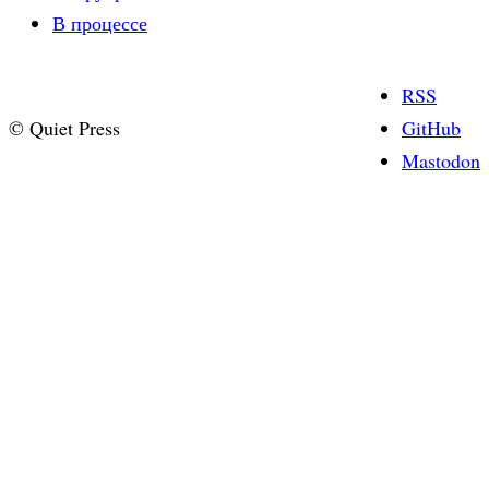
В процессе
RSS
© Quiet Press
GitHub
Mastodon