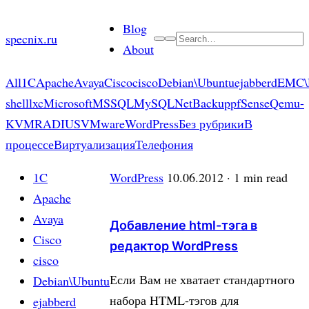
Skip
Blog
to
specnix.ru
Search
About
content
All
1C
Apache
Avaya
Cisco
cisco
Debian\Ubuntu
ejabberd
EMC\
shell
lxc
Microsoft
MSSQL
MySQL
NetBackup
pfSense
Qemu-
KVM
RADIUS
VMware
WordPress
Без рубрики
В
процессе
Виртуализация
Телефония
1C
WordPress
10.06.2012
· 1 min read
Apache
Avaya
Добавление html-тэга в
Cisco
редактор WordPress
cisco
Если Вам не хватает стандартного
Debian\Ubuntu
набора HTML-тэгов для
ejabberd