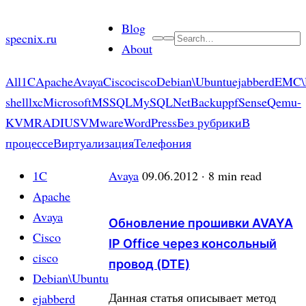
Skip
Blog
to
specnix.ru
Search
About
content
All
1C
Apache
Avaya
Cisco
cisco
Debian\Ubuntu
ejabberd
EMC\
shell
lxc
Microsoft
MSSQL
MySQL
NetBackup
pfSense
Qemu-
KVM
RADIUS
VMware
WordPress
Без рубрики
В
процессе
Виртуализация
Телефония
1C
Avaya
09.06.2012
· 8 min read
Apache
Avaya
Обновление прошивки AVAYA
Cisco
IP Office через консольный
cisco
провод (DTE)
Debian\Ubuntu
Данная статья описывает метод
ejabberd