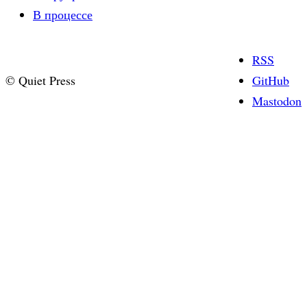
В процессе
RSS
© Quiet Press
GitHub
Mastodon