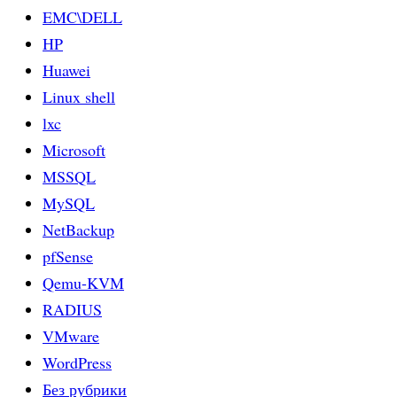
EMC\DELL
HP
Huawei
Linux shell
lxc
Microsoft
MSSQL
MySQL
NetBackup
pfSense
Qemu-KVM
RADIUS
VMware
WordPress
Без рубрики