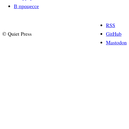
В процессе
RSS
© Quiet Press
GitHub
Mastodon