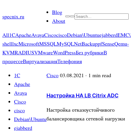
Skip
Blog
to
specnix.ru
Search
About
content
All
1C
Apache
Avaya
Cisco
cisco
Debian\Ubuntu
ejabberd
EMC\
shell
lxc
Microsoft
MSSQL
MySQL
NetBackup
pfSense
Qemu-
KVM
RADIUS
VMware
WordPress
Без рубрики
В
процессе
Виртуализация
Телефония
1C
Cisco
03.08.2021
· 1 min read
Apache
Avaya
Настройка HA LB Citrix ADC
Cisco
Настройка отказоустойчивого
cisco
балансировщика сетевой нагрузки
Debian\Ubuntu
ejabberd