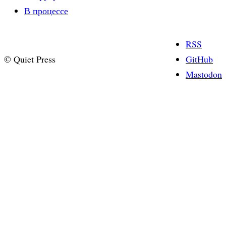
В процессе
RSS
© Quiet Press
GitHub
Mastodon