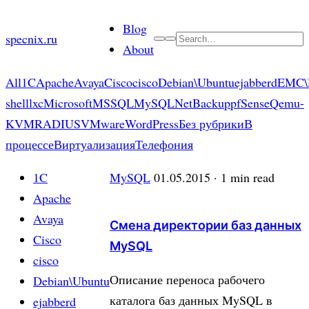
Skip
Blog
to
specnix.ru
Search
About
content
All
1C
Apache
Avaya
Cisco
cisco
Debian\Ubuntu
ejabberd
EMC\
shell
lxc
Microsoft
MSSQL
MySQL
NetBackup
pfSense
Qemu-
KVM
RADIUS
VMware
WordPress
Без рубрики
В
процессе
Виртуализация
Телефония
1C
MySQL
01.05.2015
· 1 min read
Apache
Avaya
Смена директории баз данных
Cisco
MySQL
cisco
Описание переноса рабочего
Debian\Ubuntu
каталога баз данных MySQL в
ejabberd