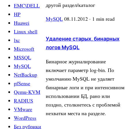
другой раздел/каталог
EMC\DELL
HP
MySQL
08.11.2012
· 1 min read
Huawei
Linux shell
Удаление старых, бинарных
lxc
логов MySQL
Microsoft
MSSQL
Бинарное журналирование
MySQL
включает параметр log-bin. По
NetBackup
умолчанию MySQL не удаляет
pfSense
бинарные логи и при интенсивном
Qemu-KVM
использовании БД, рано или
RADIUS
поздно, столкнетесь с проблемой
VMware
нехватки места на разделе.
WordPress
Без рубрики