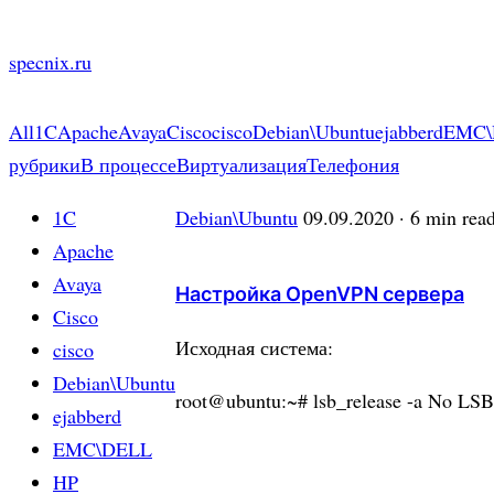
Skip
to
specnix.ru
content
All
1C
Apache
Avaya
Cisco
cisco
Debian\Ubuntu
ejabberd
EMC\
рубрики
В процессе
Виртуализация
Телефония
1C
Debian\Ubuntu
09.09.2020
· 6 min rea
Apache
Avaya
Настройка OpenVPN сервера
Cisco
Исходная система:
cisco
Debian\Ubuntu
root@ubuntu:~# lsb_release -a No LSB 
ejabberd
EMC\DELL
HP