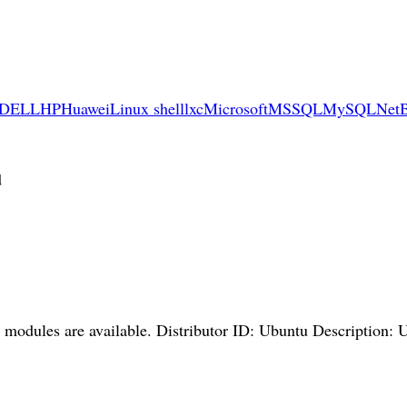
DELL
HP
Huawei
Linux shell
lxc
Microsoft
MSSQL
MySQL
Net
d
modules are available. Distributor ID: Ubuntu Description: