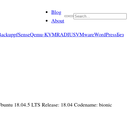
Blog
Search
About
Backup
pfSense
Qemu-KVM
RADIUS
VMware
WordPress
Без
 Ubuntu 18.04.5 LTS Release: 18.04 Codename: bionic