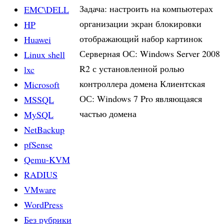
Задача: настроить на компьютерах
EMC\DELL
организации экран блокировки
HP
отображающий набор картинок
Huawei
Серверная ОС: Windows Server 2008
Linux shell
R2 с установленной ролью
lxc
контроллера домена Клиентская
Microsoft
ОС: Windows 7 Pro являющаяся
MSSQL
частью домена
MySQL
NetBackup
pfSense
Qemu-KVM
RADIUS
VMware
WordPress
Без рубрики