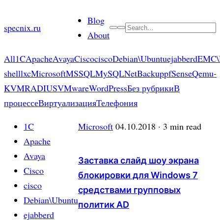
Skip
Blog
to
specnix.ru
Search
About
content
All
1C
Apache
Avaya
Cisco
cisco
Debian\Ubuntu
ejabberd
EMC\
shell
lxc
Microsoft
MSSQL
MySQL
NetBackup
pfSense
Qemu-
KVM
RADIUS
VMware
WordPress
Без рубрики
В
процессе
Виртуализация
Телефония
1C
Microsoft
04.10.2018
· 3 min read
Apache
Avaya
Заставка слайд шоу экрана
Cisco
блокировки для Windows 7
cisco
средствами групповых
Debian\Ubuntu
политик AD
ejabberd