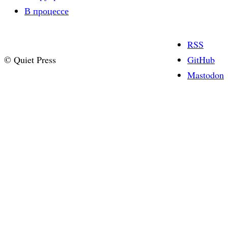
В процессе
RSS
© Quiet Press
GitHub
Mastodon