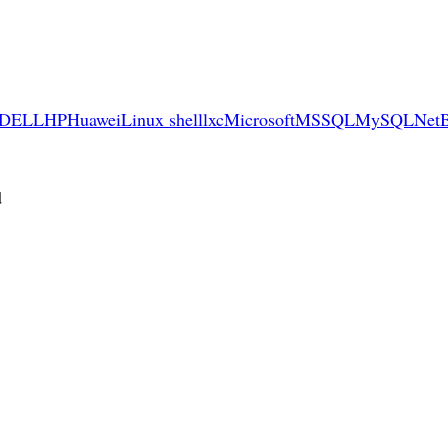
DELL
HP
Huawei
Linux shell
lxc
Microsoft
MSSQL
MySQL
Net
d