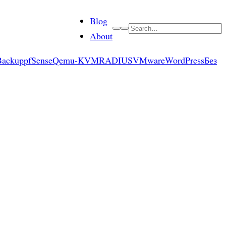
Blog
Search
About
Backup
pfSense
Qemu-KVM
RADIUS
VMware
WordPress
Без