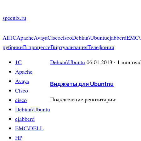
Skip
to
specnix.ru
content
All
1C
Apache
Avaya
Cisco
cisco
Debian\Ubuntu
ejabberd
EMC\
рубрики
В процессе
Виртуализация
Телефония
1C
Debian\Ubuntu
06.01.2013
· 1 min rea
Apache
Avaya
Виджеты для Ubuntnu
Cisco
Подключение репозитария:
cisco
Debian\Ubuntu
ejabberd
EMC\DELL
HP