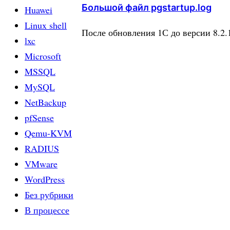
Большой файл pgstartup.log
Huawei
Linux shell
После обновления 1С до версии 8.2.1
lxc
Microsoft
MSSQL
MySQL
NetBackup
pfSense
Qemu-KVM
RADIUS
VMware
WordPress
Без рубрики
В процессе