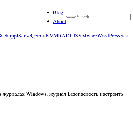
Blog
Search
About
Backup
pfSense
Qemu-KVM
RADIUS
VMware
WordPress
Без
 в журналах Windows, журнал Безопасность настроить