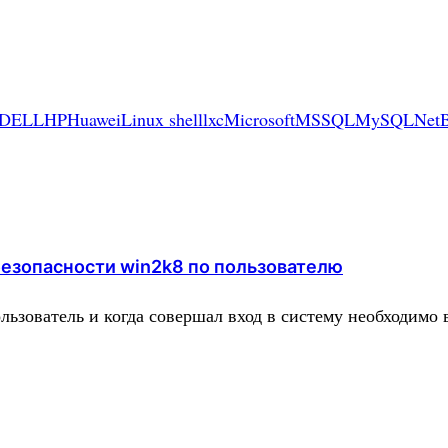
DELL
HP
Huawei
Linux shell
lxc
Microsoft
MSSQL
MySQL
Net
езопасности win2k8 по пользователю
ользователь и когда совершал вход в систему необходимо