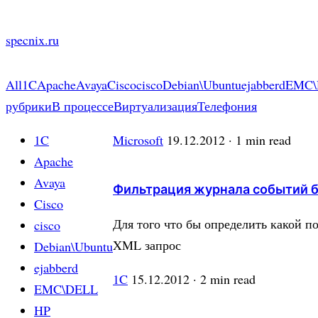
Skip
to
specnix.ru
content
All
1C
Apache
Avaya
Cisco
cisco
Debian\Ubuntu
ejabberd
EMC\
рубрики
В процессе
Виртуализация
Телефония
1C
Microsoft
19.12.2012
· 1 min read
Apache
Avaya
Фильтрация журнала событий б
Cisco
Для того что бы определить какой п
cisco
XML запрос
Debian\Ubuntu
ejabberd
1C
15.12.2012
· 2 min read
EMC\DELL
HP