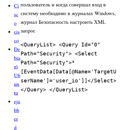
пользователь и когда совершал вход в
Ci
систему необходимо в журналах Windows,
sc
журнал Безопасность настроить XML
o
запрос
cis
co
<QueryList> <Query Id="0"
De
Path="Security"> <Select
bia
Path="Security">*
n\
[EventData[Data[@Name='TargetU
Ub
serName']='user_io']]</Select>
un
</Query> </QueryList>
tu
eja
bb
er
d