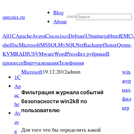
Skip
Blog
to
specnix.ru
Search
About
content
All
1C
Apache
Avaya
Cisco
cisco
Debian\Ubuntu
ejabberd
EMC\
shell
lxc
Microsoft
MSSQL
MySQL
NetBackup
pfSense
Qemu-
KVM
RADIUS
VMware
WordPress
Без рубрики
В
процессе
Виртуализация
Телефония
Microsoft
19.12.2012
admin
win
, 
1C
жур
Ap
нал
, 
Фильтрация журнала событий
ac
фил
безопасности win2k8 по
he
ьтр
пользователю
Av
ay
Для того что бы определить какой
a