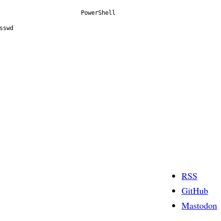
PowerShell
sswd
RSS
GitHub
Mastodon