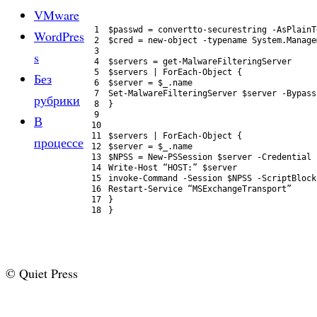
VMware
1
$passwd
=
convertto-securestring
-AsPlainT
WordPres
2
$cred
=
new-object
-typename
System
.
Manage
3
s
4
$servers
=
get
-MalwareFilteringServer
5
$servers
|
ForEach-Object
{
Без
6
$server
=
$_
.
name
7
Set
-MalwareFilteringServer
$server
-Bypass
рубрики
8
}
9
В
10
11
$servers
|
ForEach-Object
{
процессе
12
$server
=
$_
.
name
13
$NPSS
=
New-PSSession
$server
-Credential
14
Write-Host
“HOST:”
$server
15
invoke
-Command
-Session
$NPSS
-ScriptBlock
16
Restart-Service
“MSExchangeTransport”
17
}
18
}
© Quiet Press