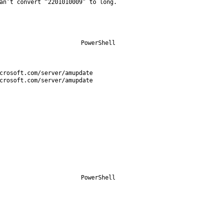
an
‘
t
convert
“2201010009”
to
long
.
PowerShell
crosoft
.
com
/
server
/
amupdate
crosoft
.
com
/
server
/
amupdate
PowerShell