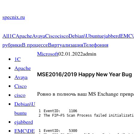
Skip
to
specnix.ru
content
All
1C
Apache
Avaya
Cisco
cisco
Debian\Ubuntu
ejabberd
EMC\
рубрики
В процессе
Виртуализация
Телефония
Microsoft
02.01.2022
admin
1C
Apache
MSE2016/2019 Happy New Year Bug
Avaya
Cisco
Ровно в полночь ваш MS Exchange превр
cisco
Debian\U
1
EventID
:
1106
buntu
2
The 
FIP
–
FS 
Scan 
Process 
failed 
initializati
ejabberd
EMC\DE
1
EventID
:
5300