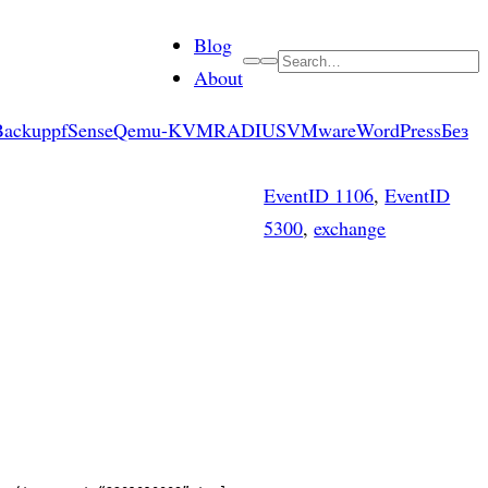
Blog
Search
About
Backup
pfSense
Qemu-KVM
RADIUS
VMware
WordPress
Без
EventID 1106
, 
EventID
5300
, 
exchange