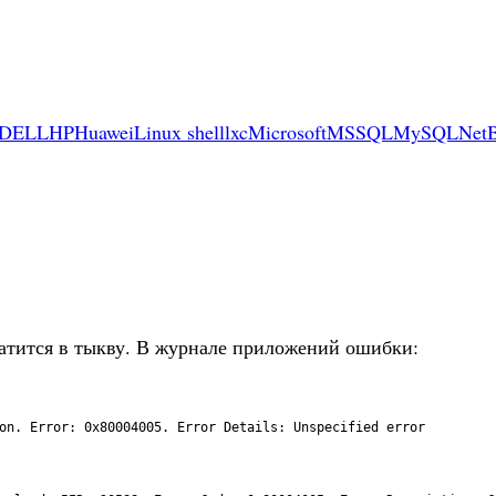
DELL
HP
Huawei
Linux shell
lxc
Microsoft
MSSQL
MySQL
Net
атится в тыкву. В журнале приложений ошибки:
on
.
Error
:
0x80004005.
Error 
Details
:
Unspecified 
error