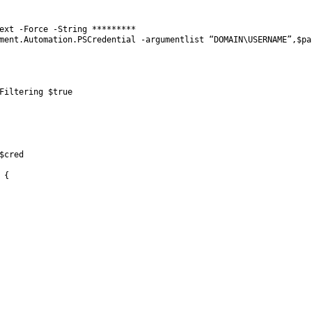
ext
-Force
-String
*
*
*
*
*
*
*
*
*
ment
.
Automation
.
PSCredential
-argumentlist
“DOMAIN\USERNAME”
,
$pa
Filtering
$true
$cred
{