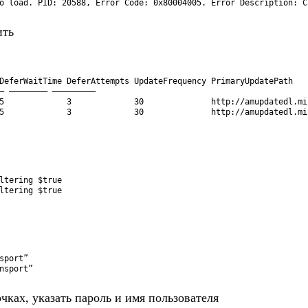
o
load
.
PID
:
20588
,
Error 
Code
:
0x80004005.
Error 
Description
:
C
ить
DeferWaitTime 
DeferAttempts 
UpdateFrequency 
PrimaryUpdatePath
–
—
—
—
—
—
—
—
–
—
—
—
—
—
—
—
—
–
5
3
30
http
:
/
/
amupdatedl
.
mi
5
3
30
http
:
/
/
amupdatedl
.
mi
ltering
$
true
ltering
$
true
sport”
nsport”
чках, указать пароль и имя пользователя