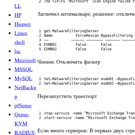
2
The 
FIP
–
FS
“Microsoft”
Scan 
Engine 
failed 
t
LL
Заглючил антималваре, решение: отключ
HP
Huawei
1
get
-MalwareFilteringServer
Linux
2
Name           
ForceRescan 
BypassFiltering 
3
—
—
—
—
—
—
—
–
—
—
—
—
—
—
—
–
—
—
—
—
—
—
–
—
—
—
—
—
—
shell
4
ESMB01         
False       
False
5
ESMB02         
False       
False
lxc
Microsoft
Чиним: Отключить фильтр
MSSQL
MySQL
1
Set
–
MalwareFilteringServer 
esmb01
–
BypassFi
2
Set
–
MalwareFilteringServer 
esmb02
–
BypassFi
NetBacku
Перезапустить транспорт
p
pfSense
Qemu-
1
stop-service
-name
“Microsoft Exchange Tran
2
start-service
-name
“Microsoft Exchange Tra
KVM
Если много серверов: В первых двух стро
RADIUS