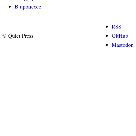
В процессе
RSS
© Quiet Press
GitHub
Mastodon