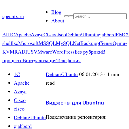
Skip
Blog
to
specnix.ru
Search
About
content
All
1C
Apache
Avaya
Cisco
cisco
Debian\Ubuntu
ejabberd
EMC\
shell
lxc
Microsoft
MSSQL
MySQL
NetBackup
pfSense
Qemu-
KVM
RADIUS
VMware
WordPress
Без рубрики
В
процессе
Виртуализация
Телефония
1C
Debian\Ubuntu
06.01.2013
· 1 min
Apache
read
Avaya
Cisco
Виджеты для Ubuntnu
cisco
Подключение репозитария:
Debian\Ubuntu
ejabberd