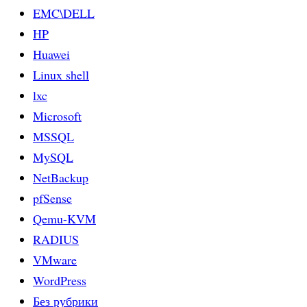
EMC\DELL
HP
Huawei
Linux shell
lxc
Microsoft
MSSQL
MySQL
NetBackup
pfSense
Qemu-KVM
RADIUS
VMware
WordPress
Без рубрики