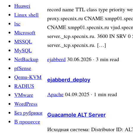
Huawei
record name TTL class type priority w
Linux shell
proxy.specnix.ru CNAME xmpp01.specn
lxc
CNAME xmpp01.specnix.ru vjud.specni
Microsoft
server._tcp.specnix.ru. 3600 IN SRV 0
MSSQL
server._tcp.specnix.ru. […]
MySQL
NetBackup
ejabberd
30.06.2026
· 3 min read
pfSense
Qemu-KVM
ejabberd_deploy
RADIUS
Apache
04.09.2025
· 1 min read
VMware
WordPress
Без рубрики
Guacamole ALT Server
В процессе
Исходная система: Distributor ID: AL