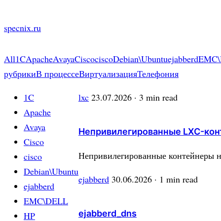
Skip
to
specnix.ru
content
All
1C
Apache
Avaya
Cisco
cisco
Debian\Ubuntu
ejabberd
EMC\
рубрики
В процессе
Виртуализация
Телефония
1C
lxc
23.07.2026
· 3 min read
Apache
Avaya
Непривилегированные LXC-ко
Cisco
Непривилегированные контейнеры на
cisco
Debian\Ubuntu
ejabberd
30.06.2026
· 1 min read
ejabberd
EMC\DELL
ejabberd_dns
HP