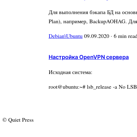
Для выполнения бэкапа БД на основн
Plan), например, BackupAOHAG. Для
Debian\Ubuntu
09.09.2020
· 6 min rea
Настройка OpenVPN сервера
Исходная система:
root@ubuntu:~# lsb_release -a No LSB 
© Quiet Press