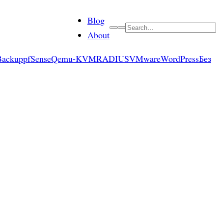
Blog
Search
About
Backup
pfSense
Qemu-KVM
RADIUS
VMware
WordPress
Без