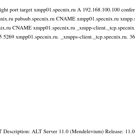
eight port target xmpp01.specnix.ru A 192.168.100.100 con
ix.ru pubsub.specnix.ru CNAME xmpp01.specnix.ru xmpp.s
x.ru CNAME xmpp01.specnix.ru _xmpp-client._tcp.specnix.
 5 5269 xmpp01.specnix.ru. _xmpps-client._tcp.specnix.ru.
T Description: ALT Server 11.0 (Mendelevium) Release: 11