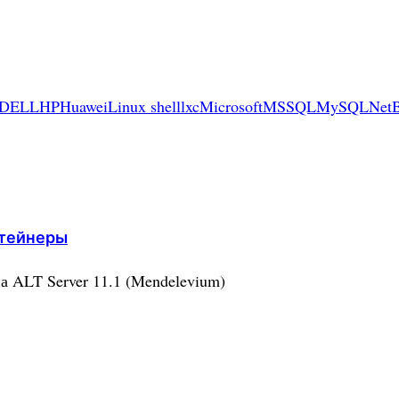
DELL
HP
Huawei
Linux shell
lxc
Microsoft
MSSQL
MySQL
Net
нтейнеры
 ALT Server 11.1 (Mendelevium)