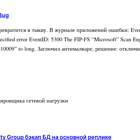
Bug
вратится в тыкву. В журнале приложений ошибки: EventID: 
ecified error EventID: 5300 The FIP-FS “Microsoft” Scan En
01010009” to long. Заглючил антималваре, решение: отключ
сировщика сетевой нагрузки
lity Group бэкап БД на основной реплике